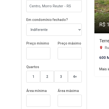
Em condomínio fechado?
R$ 
Terr
Preço mínimo
Preço máximo
Ru
600 
Quartos
Mais 
1
2
3
4+
Área mínima
Área máxima