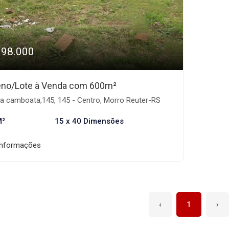
198.000
eno/Lote à Venda com 600m²
a camboata,145, 145 - Centro, Morro Reuter-RS
M²
15 x 40 Dimensões
informações
‹
1
›