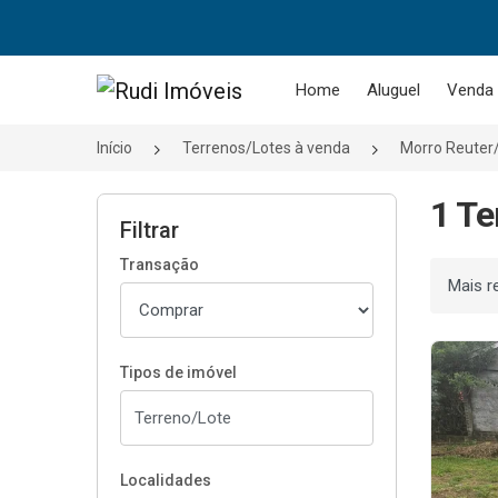
Página inicial
Home
Aluguel
Venda
Início
Terrenos/Lotes à venda
Morro Reuter
1 Te
Filtrar
Transação
Ordenar
Tipos de imóvel
Localidades