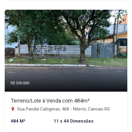
R$ 350.000
Terreno/Lote à Venda com 484m²
Rua Pandiá Calógeras, 468 - Niterói, Canoas-RS
484 M²
11 x 44 Dimensões