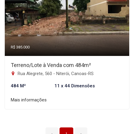
R$ 385.000
Terreno/Lote à Venda com 484m²
Rua Alegrete, 560 - Niterói, Canoas-RS
484 M²
11 x 44 Dimensões
Mais informações
‹
1
›