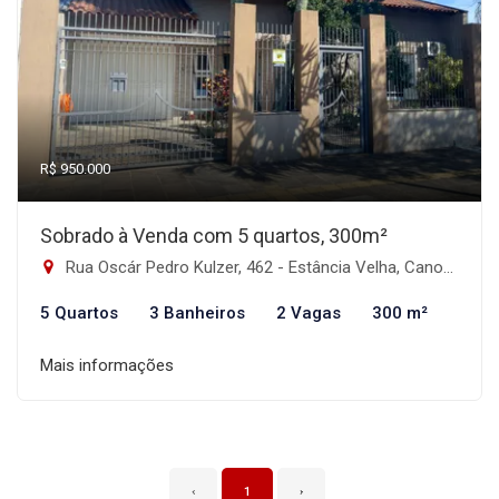
R$ 950.000
Sobrado à Venda com 5 quartos, 300m²
Rua Oscár Pedro Kulzer, 462 - Estância Velha, Canoas-RS
5 Quartos
3 Banheiros
2 Vagas
300 m²
Mais informações
‹
1
›