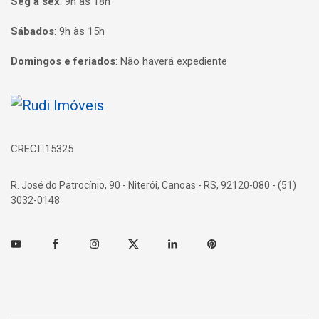
Seg à sex
:
9h às 18h
Sábados
:
9h às 15h
Domingos e feriados
:
Não haverá expediente
Página inicial
CRECI: 15325
R. José do Patrocínio, 90 - Niterói, Canoas - RS, 92120-080 - (51)
3032-0148
Youtube
Facebook
Instagram
Twitter
Linkedin
Pinterest