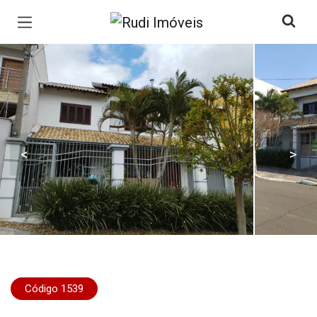
Página inicial
<
>
Código 1539