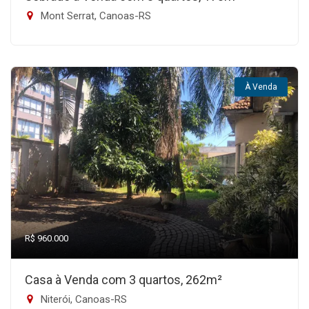
Mont Serrat, Canoas-RS
À Venda
R$ 960.000
Casa à Venda com 3 quartos, 262m²
Niterói, Canoas-RS