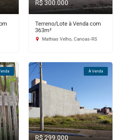
R$ 300.000
com
Terreno/Lote à Venda com
363m²
Mathias Velho, Canoas-RS
Venda
À Venda
R$ 299.000