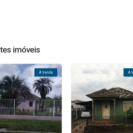
tes imóveis
À Venda
À 