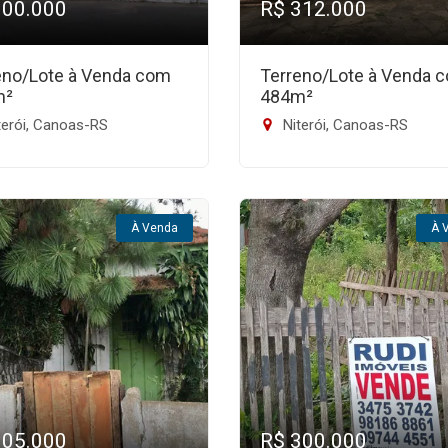
300.000
R$ 312.000
eno/Lote à Venda com
Terreno/Lote à Venda 
m²
484m²
terói, Canoas-RS
Niterói, Canoas-RS
À Venda
À 
305.000
R$ 300.000