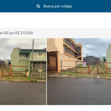
as-RS por R$ 310.000
>