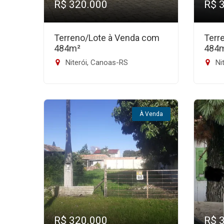
R$ 320.000
R$ 
Terreno/Lote à Venda com
Terr
484m²
484
Niterói, Canoas-RS
Ni
À Venda
R$ 320.000
R$ 