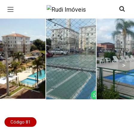
Página inicial
<
>
Código 81