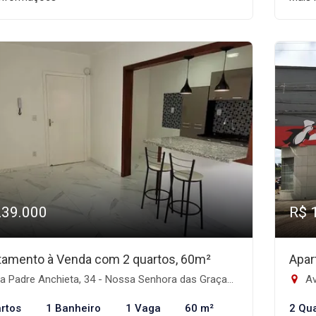
239.000
R$ 
tamento à Venda com 2 quartos, 60m²
Apar
 Padre Anchieta, 34 - Nossa Senhora das Graças, Canoas-RS
Av
rtos
1 Banheiro
1 Vaga
60 m²
2 Qu