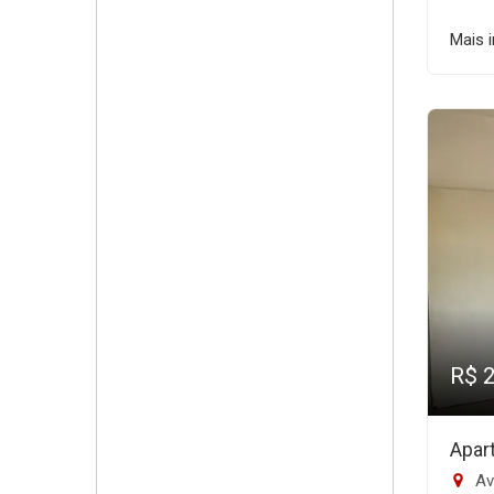
Mais 
R$ 
Apar
Ave