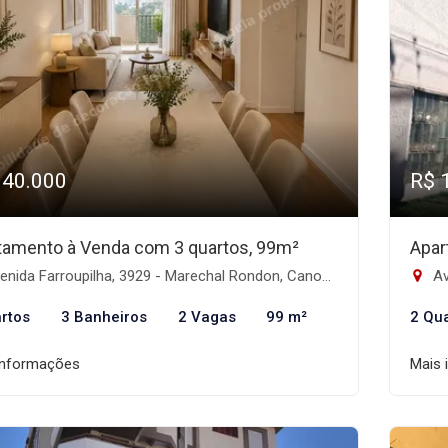
940.000
R$ 
tamento à Venda com 3 quartos, 99m²
Apar
nida Farroupilha, 3929 - Marechal Rondon, Canoas-RS
Av
rtos
3 Banheiros
2 Vagas
99 m²
2 Qu
informações
Mais 