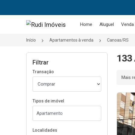
Página inicial
Home
Aluguel
Venda
Início
Apartamentos à venda
Canoas/RS
133 
Filtrar
Transação
Ordenar
Tipos de imóvel
Localidades