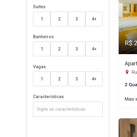
Suítes
1
2
3
4+
Banheiros
R$ 
1
2
3
4+
Apar
Vagas
Rua
1
2
3
4+
2 Qua
Características
Mais 