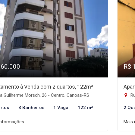
660.000
R$ 
tamento à Venda com 2 quartos, 122m²
Apar
a Guilherme Morsch, 26 - Centro, Canoas-RS
Ru
rtos
3 Banheiros
1 Vaga
122 m²
2 Qu
informações
Mais 