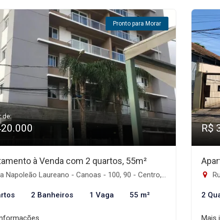
Pronto para Morar
r de:
420.000
R$ 
tamento à Venda com 2 quartos, 55m²
Apar
 Napoleão Laureano - Canoas - 100, 90 - Centro, Canoas-RS
Rua
rtos
2 Banheiros
1 Vaga
55 m²
2 Qu
informações
Mais 