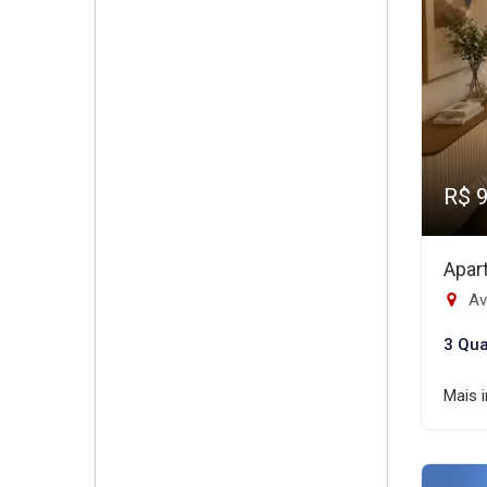
R$ 
Apar
Ave
3 Qua
Mais 