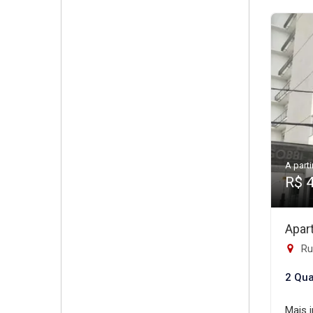
A parti
R$ 
Apar
Rua
2 Qua
Mais 