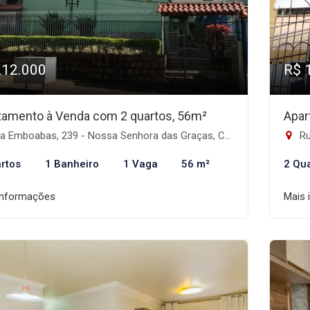
212.000
R$ 
tamento à Venda com 2 quartos, 56m²
Apar
 Emboabas, 239 - Nossa Senhora das Graças, Canoas-RS
Ru
rtos
1 Banheiro
1 Vaga
56 m²
2 Qu
informações
Mais 