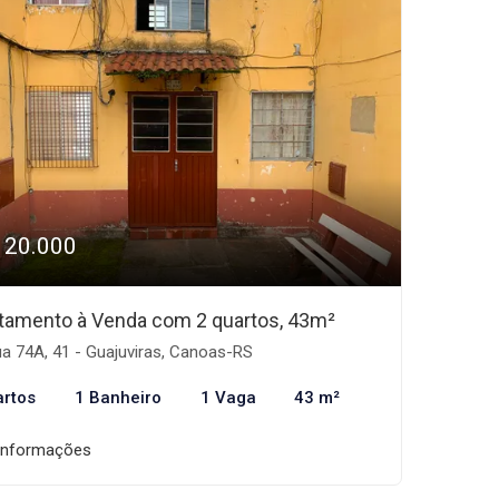
120.000
tamento à Venda com 2 quartos, 43m²
a 74A, 41 - Guajuviras, Canoas-RS
artos
1 Banheiro
1 Vaga
43 m²
informações