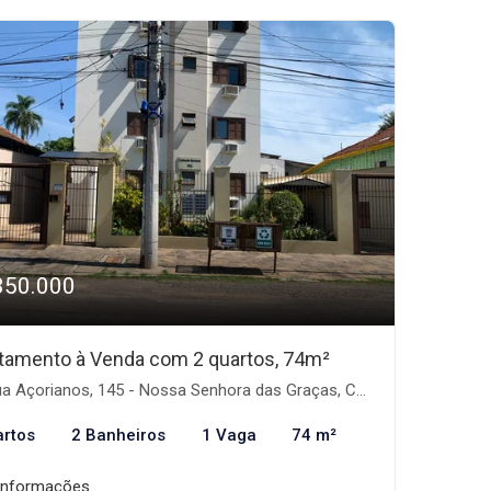
350.000
tamento à Venda com 2 quartos, 74m²
 Açorianos, 145 - Nossa Senhora das Graças, Canoas-RS
artos
2 Banheiros
1 Vaga
74 m²
informações