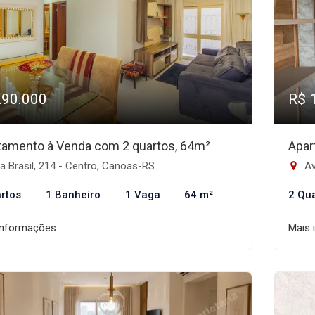
290.000
R$ 
tamento à Venda com 2 quartos, 64m²
Apar
 Brasil, 214 - Centro, Canoas-RS
Av
rtos
1 Banheiro
1 Vaga
64 m²
2 Qu
informações
Mais 