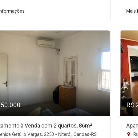
informações
Mais 
250.000
R$ 
tamento à Venda com 2 quartos, 86m²
Apar
nida Getúlio Vargas, 2253 - Niterói, Canoas-RS
Ru