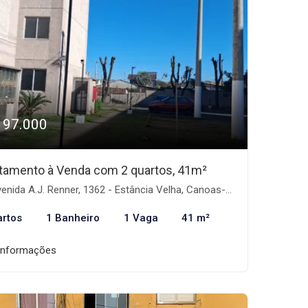
197.000
tamento à Venda com 2 quartos, 41m²
enida A.J. Renner, 1362 - Estância Velha, Canoas-RS
artos
1 Banheiro
1 Vaga
41 m²
informações