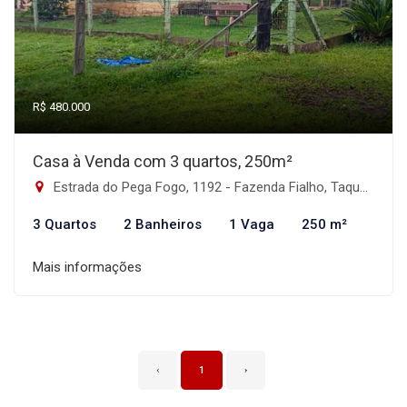
R$ 480.000
Casa à Venda com 3 quartos, 250m²
Estrada do Pega Fogo, 1192 - Fazenda Fialho, Taquara-RS
3 Quartos
2 Banheiros
1 Vaga
250 m²
Mais informações
‹
1
›