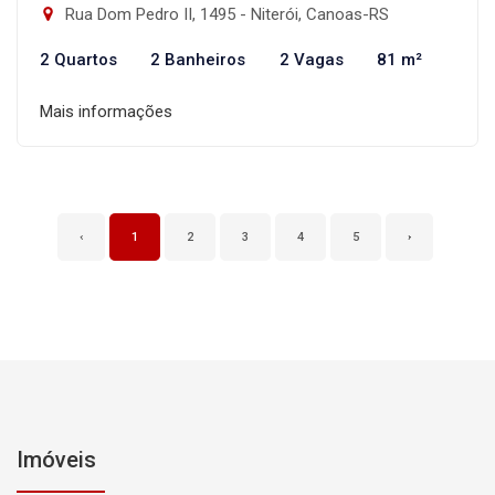
Rua Dom Pedro II, 1495 - Niterói, Canoas-RS
2 Quartos
2 Banheiros
2 Vagas
81 m²
Mais informações
‹
1
2
3
4
5
›
Imóveis