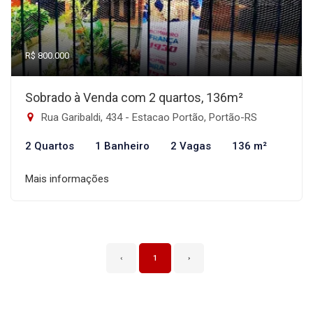
R$ 800.000
Sobrado à Venda com 2 quartos, 136m²
Rua Garibaldi, 434 - Estacao Portão, Portão-RS
2 Quartos
1 Banheiro
2 Vagas
136 m²
Mais informações
‹
1
›