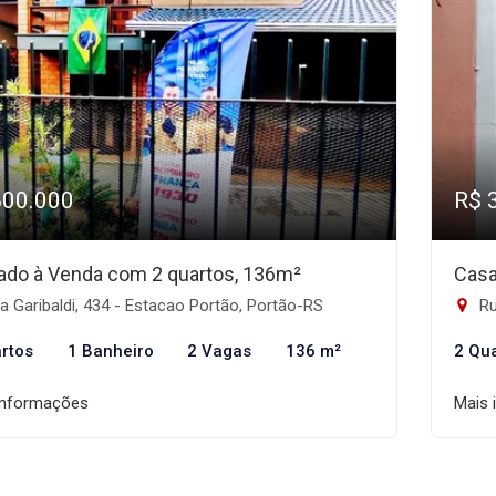
800.000
R$ 
ado à Venda com 2 quartos, 136m²
Casa
 Garibaldi, 434 - Estacao Portão, Portão-RS
Ru
rtos
1 Banheiro
2 Vagas
136 m²
2 Qu
informações
Mais 