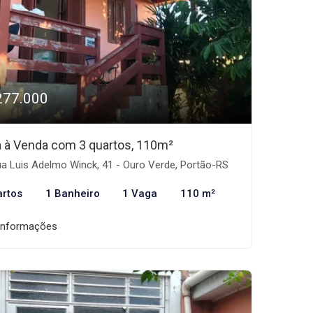
277.000
 à Venda com 3 quartos, 110m²
a Luis Adelmo Winck, 41 - Ouro Verde, Portão-RS
artos
1 Banheiro
1 Vaga
110 m²
informações