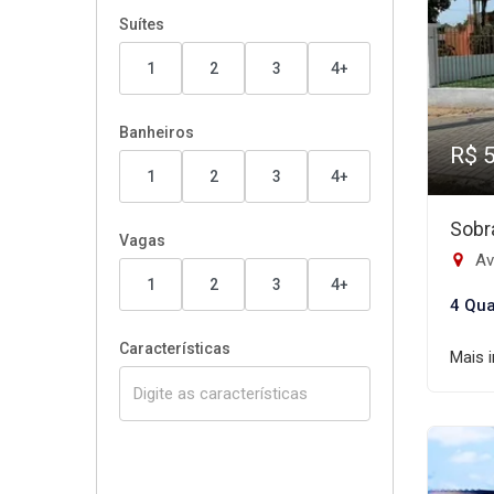
Suítes
1
2
3
4+
Banheiros
R$ 
1
2
3
4+
Sobr
Vagas
Ave
1
2
3
4+
4 Qua
Características
Mais 