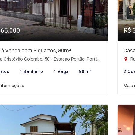
265.000
R$ 
 à Venda com 3 quartos, 80m²
Casa
 Cristóvão Colombo, 50 - Estacao Portão, Portão-RS
Ru
rtos
1 Banheiro
1 Vaga
80 m²
2 Qu
informações
Mais 