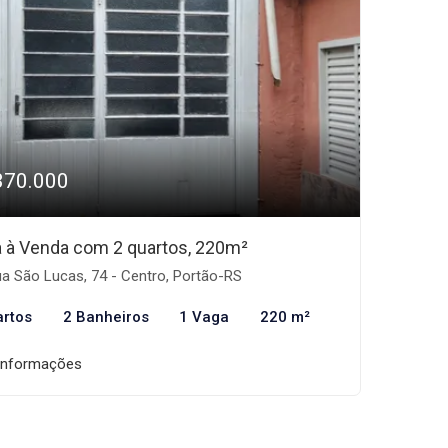
370.000
 à Venda com 2 quartos, 220m²
a São Lucas, 74 - Centro, Portão-RS
artos
2 Banheiros
1 Vaga
220 m²
informações