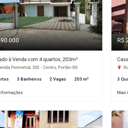
590.000
R$ 
ado à Venda com 4 quartos, 203m²
Casa
nida Perimetral, 320 - Centro, Portão-RS
Ru
rtos
3 Banheiros
2 Vagas
203 m²
3 Qu
informações
Mais 