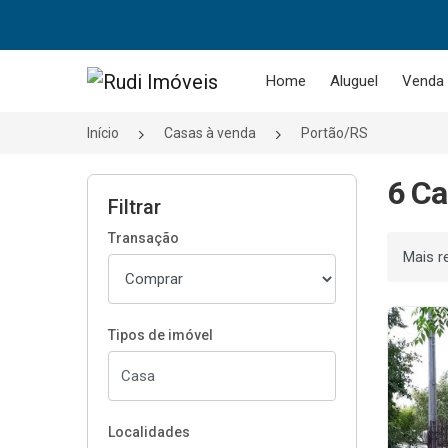
Página inicial
Home
Aluguel
Venda
Início
Casas à venda
Portão/RS
6 Ca
Filtrar
Transação
Ordenar
Tipos de imóvel
Localidades