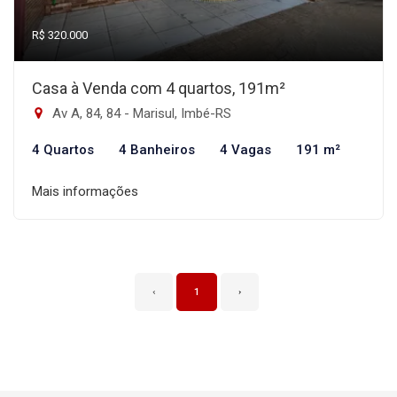
R$ 320.000
Casa à Venda com 4 quartos, 191m²
Av A, 84, 84 - Marisul, Imbé-RS
4 Quartos
4 Banheiros
4 Vagas
191 m²
Mais informações
‹
1
›