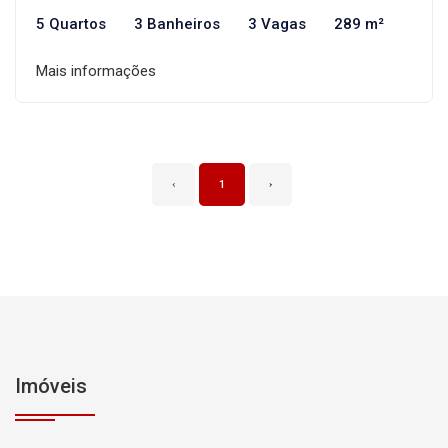
5 Quartos
3 Banheiros
3 Vagas
289 m²
Mais informações
‹
1
›
Imóveis