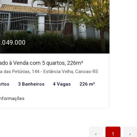
1.049.000
ado à Venda com 5 quartos, 226m²
 das Petúnias, 144 - Estância Velha, Canoas-RS
rtos
3 Banheiros
4 Vagas
226 m²
informações
‹
1
›