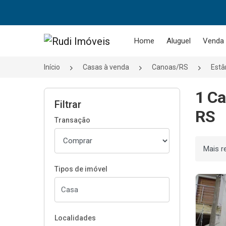
Página inicial
Home
Aluguel
Venda
Início
Casas à venda
Canoas/RS
Estâ
1 Ca
Filtrar
RS
Transação
Ordenar
Tipos de imóvel
Localidades