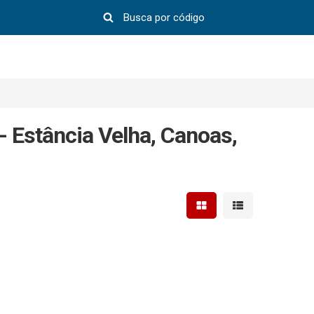
 Estância Velha, Canoas,
Mostrar resultados em 
Mostrar resultad