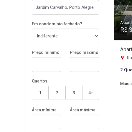
A parti
Em condomínio fechado?
R$ 
Apar
Preço mínimo
Preço máximo
Rua
2 Qua
Quartos
Mais 
1
2
3
4+
Área mínima
Área máxima