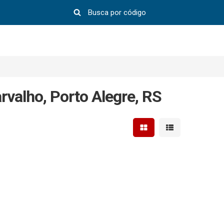
valho, Porto Alegre, RS
Mostrar resultados em 
Mostrar resultad