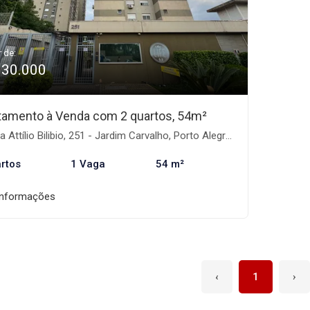
r de:
330.000
tamento à Venda com 2 quartos, 54m²
 Attílio Bilibio, 251 - Jardim Carvalho, Porto Alegre-RS
rtos
1 Vaga
54 m²
informações
‹
1
›