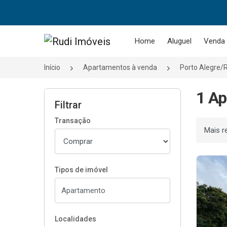
Página inicial
Home
Aluguel
Venda
Início
Apartamentos à venda
Porto Alegre/
1 Ap
Filtrar
Transação
Ordenar
Tipos de imóvel
Localidades