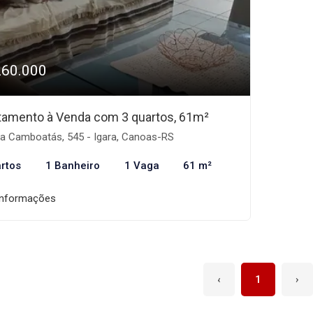
260.000
tamento à Venda com 3 quartos, 61m²
a Camboatás, 545 - Igara, Canoas-RS
rtos
1 Banheiro
1 Vaga
61 m²
informações
‹
1
›