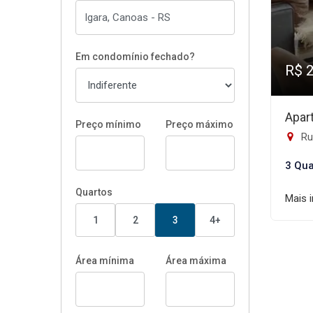
Em condomínio fechado?
R$ 
Apar
Preço mínimo
Preço máximo
Ru
3 Qua
Quartos
Mais 
1
2
3
4+
Área mínima
Área máxima