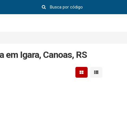
a em Igara, Canoas, RS
Mostrar resultados em 
Mostrar resultad