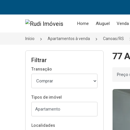
Página inicial
Home
Aluguel
Venda
Início
Apartamentos à venda
Canoas/RS
77 A
Filtrar
Transação
Ordenar
Tipos de imóvel
Localidades