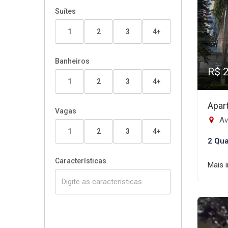
Suítes
1
2
3
4+
Banheiros
R$ 
1
2
3
4+
Apar
Vagas
Ave
1
2
3
4+
2 Qua
Características
Mais 