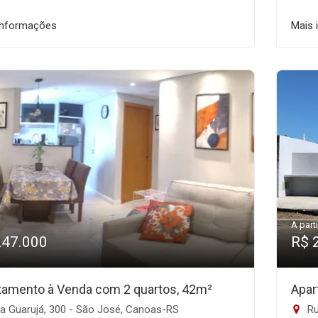
informações
Mais 
A parti
247.000
R$ 
tamento à Venda com 2 quartos, 42m²
Apar
a Guarujá, 300 - São José, Canoas-RS
Ru