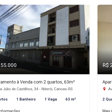
255.000
R$ 
tamento à Venda com 2 quartos, 63m²
Apar
 Júlio de Castilhos, 34 - Niterói, Canoas-RS
Av
rtos
1 Banheiro
1 Vaga
63 m²
2 Qu
informações
Mais 