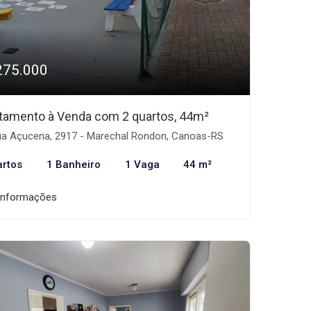
275.000
tamento à Venda com 2 quartos, 44m²
a Açucena, 2917 - Marechal Rondon, Canoas-RS
artos
1 Banheiro
1 Vaga
44 m²
informações