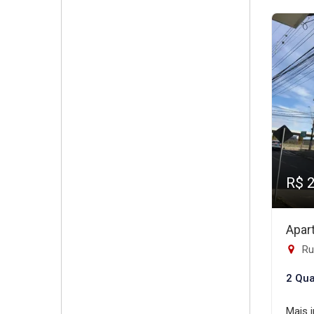
R$ 
Apar
Rua
2 Qua
Mais 