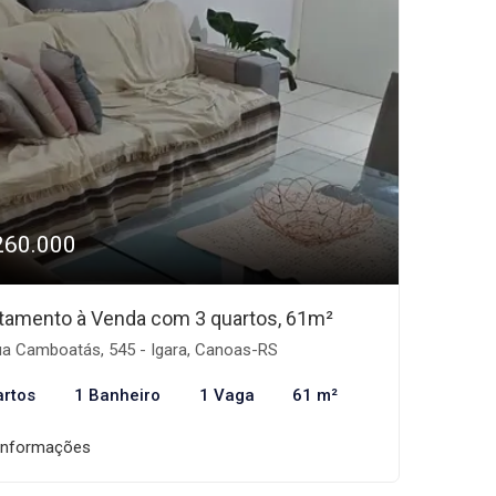
260.000
tamento à Venda com 3 quartos, 61m²
a Camboatás, 545 - Igara, Canoas-RS
artos
1 Banheiro
1 Vaga
61 m²
informações