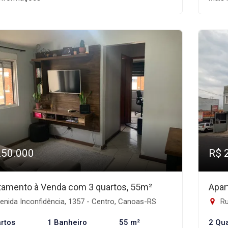
250.000
R$ 
tamento à Venda com 3 quartos, 55m²
Apar
nida Inconfidência, 1357 - Centro, Canoas-RS
Ru
rtos
1 Banheiro
55 m²
2 Qu