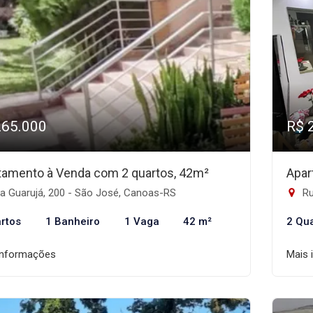
265.000
R$ 
tamento à Venda com 2 quartos, 42m²
Apar
a Guarujá, 200 - São José, Canoas-RS
Ru
rtos
1 Banheiro
1 Vaga
42 m²
2 Qu
informações
Mais 