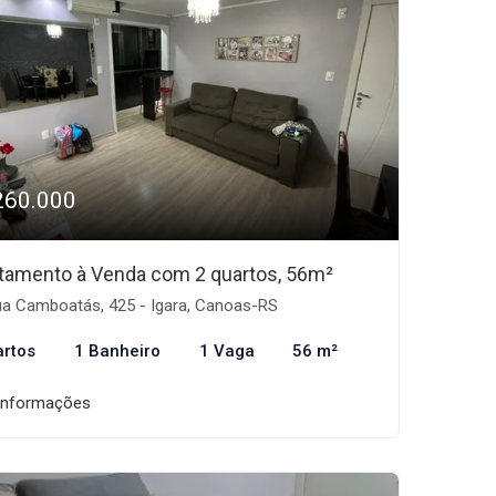
260.000
tamento à Venda com 2 quartos, 56m²
a Camboatás, 425 - Igara, Canoas-RS
artos
1 Banheiro
1 Vaga
56 m²
informações