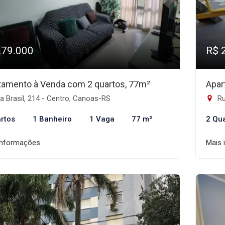
279.000
R$ 
tamento à Venda com 2 quartos, 77m²
Apar
 Brasil, 214 - Centro, Canoas-RS
Ru
rtos
1 Banheiro
1 Vaga
77 m²
2 Qu
informações
Mais 