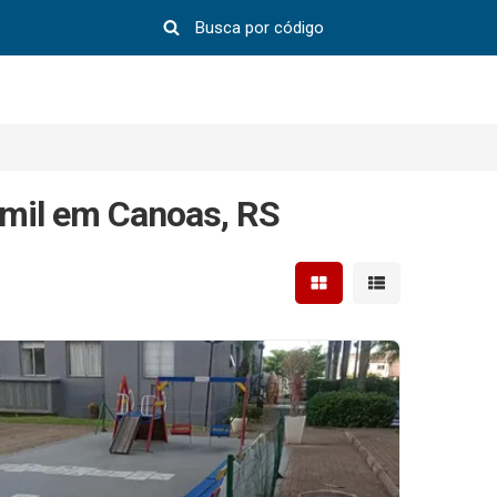
 mil em Canoas, RS
Mostrar resultados em 
Mostrar resultad