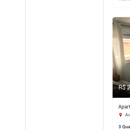
R$ 
Apar
Ave
3 Qua