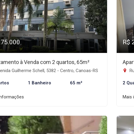
275.000
R$ 
tamento à Venda com 2 quartos, 65m²
Apar
nida Guilherme Schell, 5382 - Centro, Canoas-RS
Ru
rtos
1 Banheiro
65 m²
2 Qu
informações
Mais 