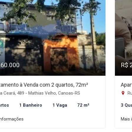
260.000
R$ 
tamento à Venda com 2 quartos, 72m²
Apar
a Ceará, 489 - Mathias Velho, Canoas-RS
Ru
rtos
1 Banheiro
1 Vaga
72 m²
3 Qu
informações
Mais 