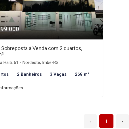
899.000
 Sobreposta à Venda com 2 quartos,
m²
 Haiti, 61 - Nordeste, Imbé-RS
rtos
2 Banheiros
3 Vagas
268 m²
informações
‹
1
›