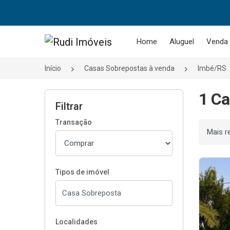
Página inicial
Home
Aluguel
Venda
Início
Casas Sobrepostas à venda
Imbé/RS
1 Ca
Filtrar
Transação
Ordenar
Tipos de imóvel
Localidades