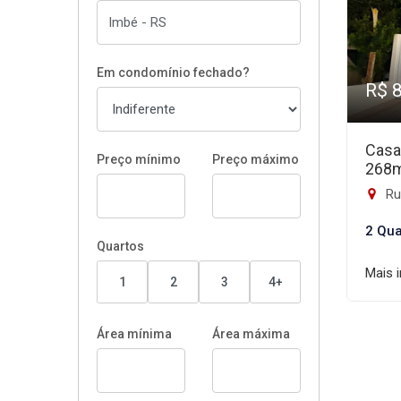
Em condomínio fechado?
R$ 
Casa
Preço mínimo
Preço máximo
268
Rua
2 Qua
Quartos
Mais 
1
2
3
4+
Área mínima
Área máxima