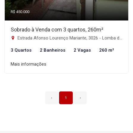
R$ 450.000
Sobrado à Venda com 3 quartos, 260m²
Estrada Afonso Lourenço Mariante, 3026 - Lomba do Pinheiro, Porto Alegre-RS
3 Quartos
2 Banheiros
2 Vagas
260 m²
Mais informações
‹
1
›