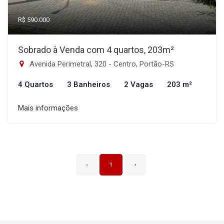
R$ 590.000
Sobrado à Venda com 4 quartos, 203m²
Avenida Perimetral, 320 - Centro, Portão-RS
4 Quartos
3 Banheiros
2 Vagas
203 m²
Mais informações
‹
1
›