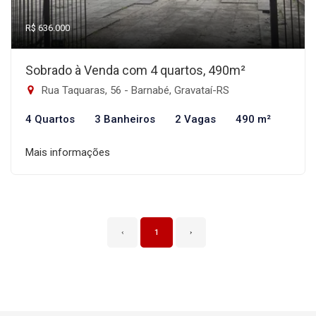
R$ 636.000
Sobrado à Venda com 4 quartos, 490m²
Rua Taquaras, 56 - Barnabé, Gravataí-RS
4 Quartos
3 Banheiros
2 Vagas
490 m²
Mais informações
‹
1
›