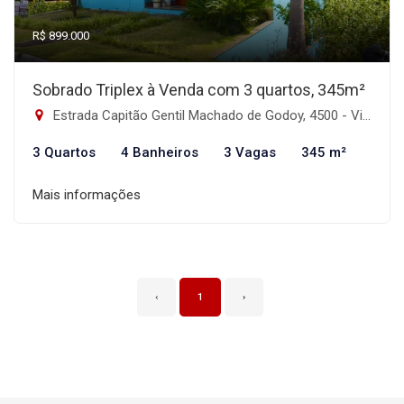
R$ 899.000
Sobrado Triplex à Venda com 3 quartos, 345m²
Estrada Capitão Gentil Machado de Godoy, 4500 - Vila Elsa, Viamão-RS
3 Quartos
4 Banheiros
3 Vagas
345 m²
Mais informações
‹
1
›