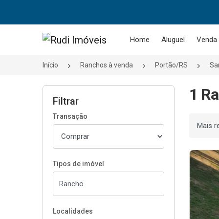
Página inicial
Home
Aluguel
Venda
Início
Ranchos à venda
Portão/RS
Sa
1 Ra
Filtrar
Transação
Ordenar
Tipos de imóvel
Localidades