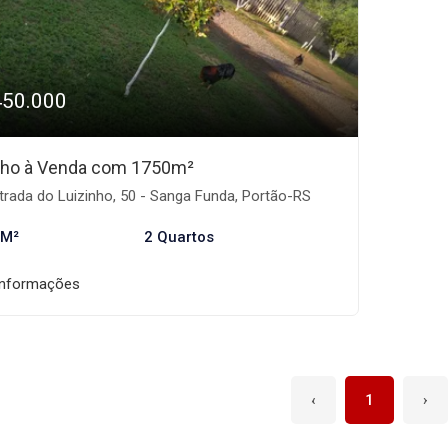
450.000
ho à Venda com 1750m²
rada do Luizinho, 50 - Sanga Funda, Portão-RS
 M²
2 Quartos
informações
‹
1
›