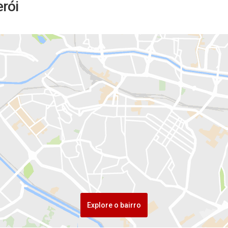
erói
Explore o bairro