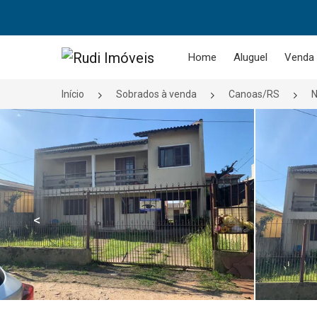
Página inicial
Home
Aluguel
Venda
Início
Sobrados à venda
Canoas/RS
N
<