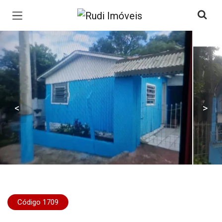
Página inicial
<
>
Código 1709