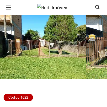
Página inicial
<
>
Código 1622