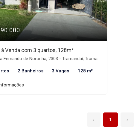
790.000
 à Venda com 3 quartos, 128m²
 Fernando de Noronha, 2303 - Tramandaí, Tramandaí-RS
rtos
2 Banheiros
3 Vagas
128 m²
informações
‹
1
›