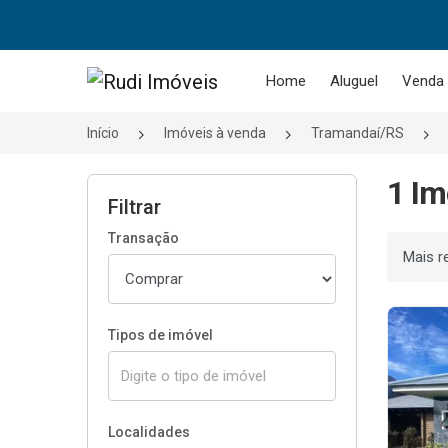
Página inicial
Home
Aluguel
Venda
Início
Imóveis à venda
Tramandaí/RS
1 Im
Filtrar
Transação
Ordenar
Tipos de imóvel
Localidades