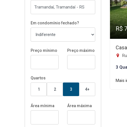
Em condomínio fechado?
R$ 
Casa
Preço mínimo
Preço máximo
Rua
3 Qua
Quartos
Mais 
1
2
3
4+
Área mínima
Área máxima