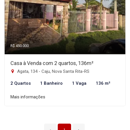
R$ 450.000
Casa à Venda com 2 quartos, 136m²
Agata, 134 - Caju, Nova Santa Rita-RS
2 Quartos
1 Banheiro
1 Vaga
136 m²
Mais informações
‹
1
›