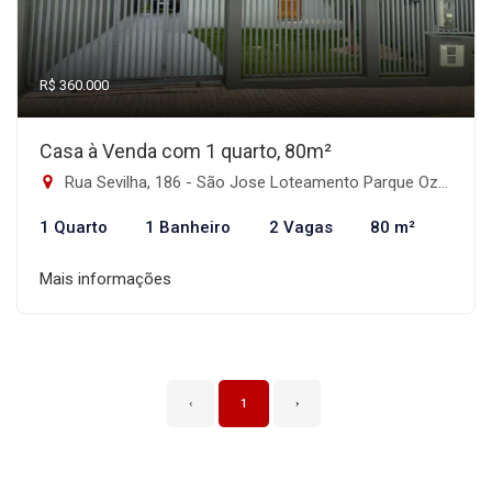
R$ 360.000
Casa à Venda com 1 quarto, 80m²
Rua Sevilha, 186 - São Jose Loteamento Parque Ozanan, Canoas-RS
1 Quarto
1 Banheiro
2 Vagas
80 m²
Mais informações
‹
1
›