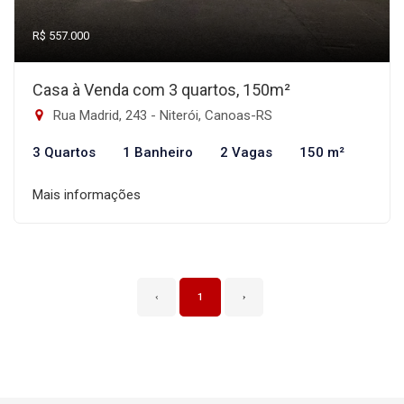
R$ 557.000
Casa à Venda com 3 quartos, 150m²
Rua Madrid, 243 - Niterói, Canoas-RS
3 Quartos
1 Banheiro
2 Vagas
150 m²
Mais informações
‹
1
›