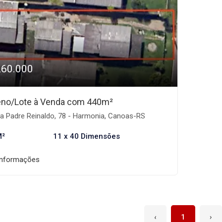
260.000
eno/Lote à Venda com 440m²
a Padre Reinaldo, 78 - Harmonia, Canoas-RS
M²
11 x 40 Dimensões
informações
‹
1
›