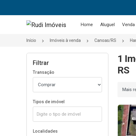
Página inicial
Home
Aluguel
Venda
Início
Imóveis à venda
Canoas/RS
Ha
1 Im
Filtrar
RS
Transação
Ordenar
Tipos de imóvel
Localidades