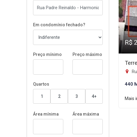
Em condomínio fechado?
R$ 
Preço mínimo
Preço máximo
Terr
Ru
440 
Quartos
1
2
3
4+
Mais 
Área mínima
Área máxima