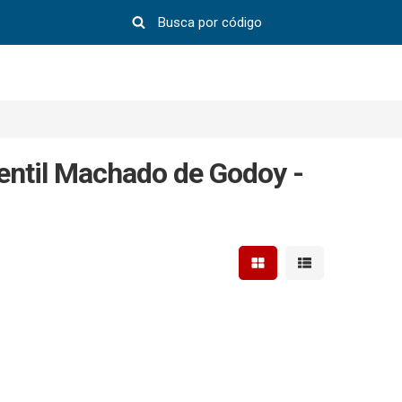
entil Machado de Godoy -
Mostrar resultados em 
Mostrar resultad