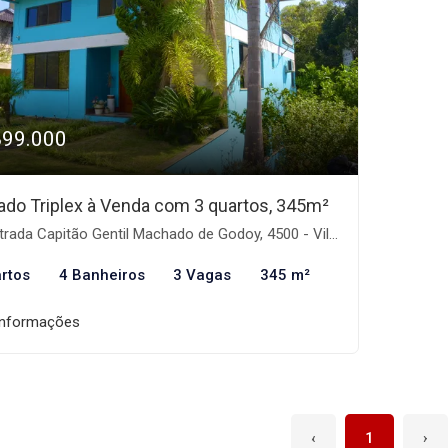
899.000
ado Triplex à Venda com 3 quartos, 345m²
ada Capitão Gentil Machado de Godoy, 4500 - Vila Elsa, Viamão-RS
rtos
4 Banheiros
3 Vagas
345 m²
informações
‹
1
›