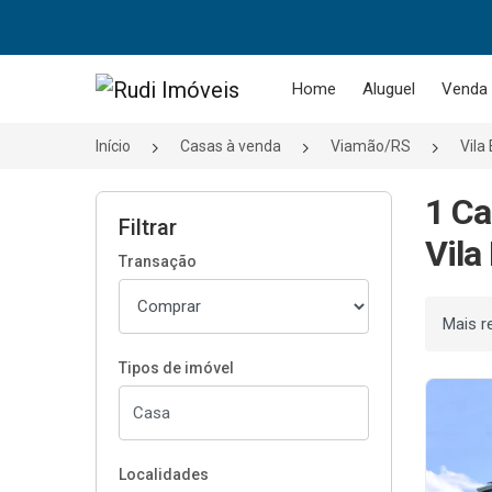
Página inicial
Home
Aluguel
Venda
Início
Casas à venda
Viamão/RS
Vila 
1 Ca
Filtrar
Vila
Transação
Ordenar
Tipos de imóvel
Localidades