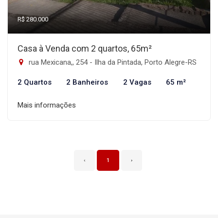
R$ 280.000
Casa à Venda com 2 quartos, 65m²
rua Mexicana,, 254 - Ilha da Pintada, Porto Alegre-RS
2 Quartos
2 Banheiros
2 Vagas
65 m²
Mais informações
‹
1
›