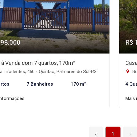
298.000
R$ 
 à Venda com 7 quartos, 170m²
Casa
 Tiradentes, 460 - Quintão, Palmares do Sul-RS
Ru
rtos
7 Banheiros
170 m²
4 Qu
informações
Mais 
‹
1
›