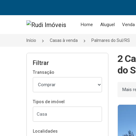
Página inicial
Home
Aluguel
Venda
Início
Casas à venda
Palmares do Sul/RS
2 Ca
Filtrar
do S
Transação
Ordenar
Tipos de imóvel
Localidades