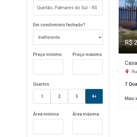
Em condomínio fechado?
R$ 
Preço mínimo
Preço máximo
Casa
Rua
7 Qua
Quartos
1
2
3
4+
Mais 
Área mínima
Área máxima