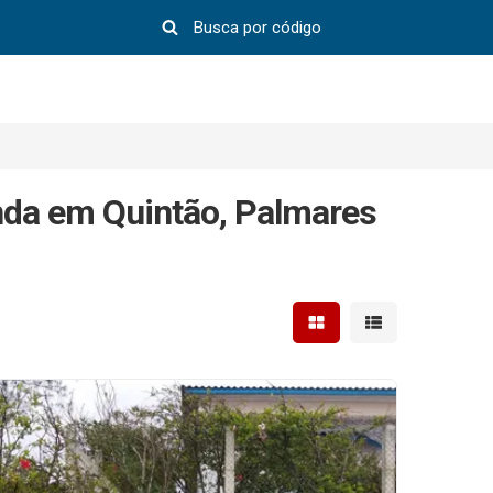
nda em Quintão, Palmares
Mostrar resultados em 
Mostrar resultad