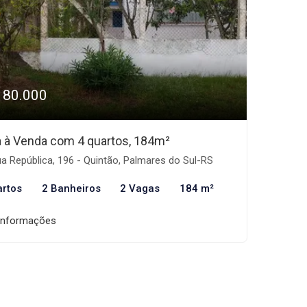
180.000
 à Venda com 4 quartos, 184m²
a República, 196 - Quintão, Palmares do Sul-RS
artos
2 Banheiros
2 Vagas
184 m²
informações