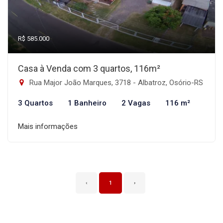
R$ 585.000
Casa à Venda com 3 quartos, 116m²
Rua Major João Marques, 3718 - Albatroz, Osório-RS
3 Quartos
1 Banheiro
2 Vagas
116 m²
Mais informações
‹
1
›