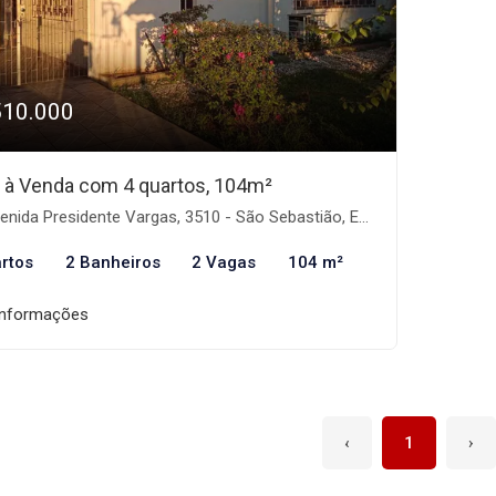
510.000
 à Venda com 4 quartos, 104m²
nida Presidente Vargas, 3510 - São Sebastião, Esteio-RS
rtos
2 Banheiros
2 Vagas
104 m²
informações
‹
1
›