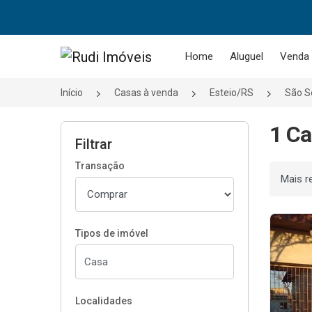
Página inicial
Home
Aluguel
Venda
Início
Casas à venda
Esteio/RS
São S
1 Ca
Filtrar
Transação
Ordenar
Tipos de imóvel
Localidades