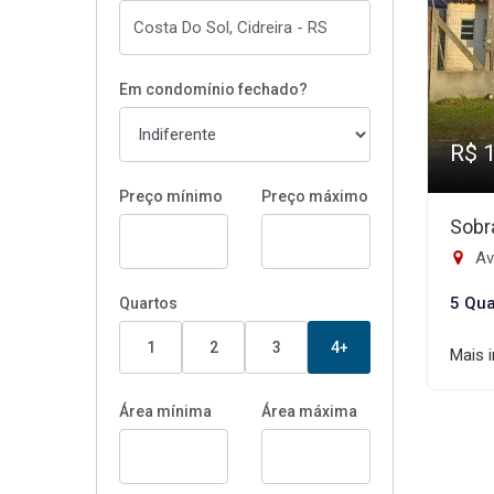
Em condomínio fechado?
R$ 
Preço mínimo
Preço máximo
Sobr
Ave
5 Qua
Quartos
1
2
3
4+
Mais 
Área mínima
Área máxima