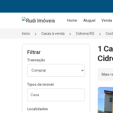
Página inicial
Home
Aluguel
Venda
Início
Casas à venda
Cidreira/RS
Cost
1 Ca
Filtrar
Cidr
Transação
Ordenar
Tipos de imóvel
Localidades