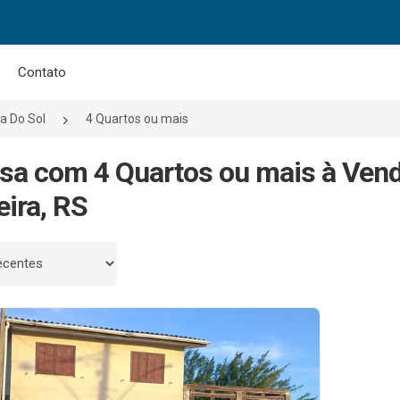
Contato
a Do Sol
4 Quartos ou mais
sa com 4 Quartos ou mais à Vend
eira, RS
 por