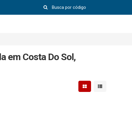
a em Costa Do Sol,
Mostrar resultados em 
Mostrar resultad