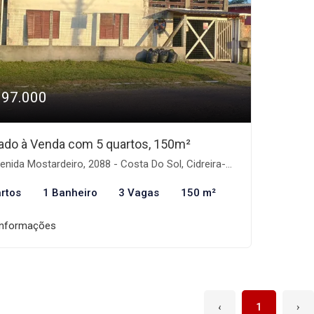
197.000
ado à Venda com 5 quartos, 150m²
nida Mostardeiro, 2088 - Costa Do Sol, Cidreira-RS
rtos
1 Banheiro
3 Vagas
150 m²
informações
‹
1
›