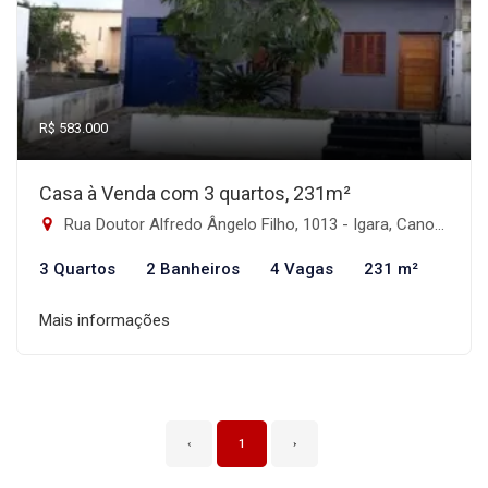
R$ 583.000
Casa à Venda com 3 quartos, 231m²
Rua Doutor Alfredo Ângelo Filho, 1013 - Igara, Canoas-RS
3 Quartos
2 Banheiros
4 Vagas
231 m²
Mais informações
‹
1
›