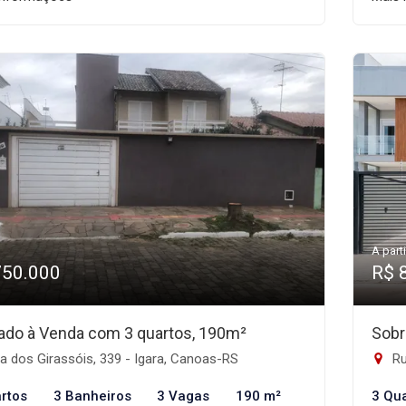
A parti
750.000
R$ 
ado à Venda com 3 quartos, 190m²
Sobr
 dos Girassóis, 339 - Igara, Canoas-RS
Ru
rtos
3 Banheiros
3 Vagas
190 m²
3 Qu