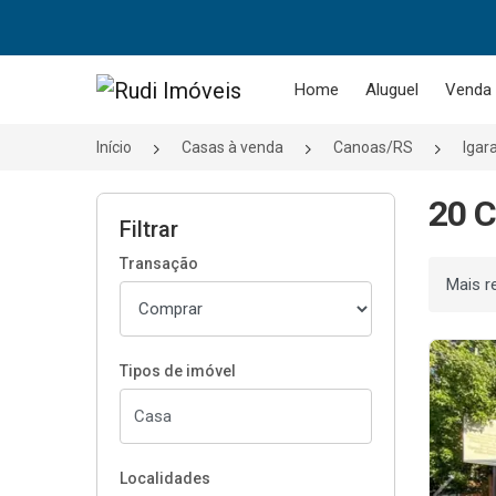
Página inicial
Home
Aluguel
Venda
Início
Casas à venda
Canoas/RS
Igar
20 C
Filtrar
Transação
Ordenar
Tipos de imóvel
Localidades