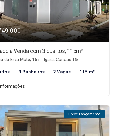
749.000
ado à Venda com 3 quartos, 115m²
a da Erva Mate, 157 - Igara, Canoas-RS
artos
3 Banheiros
2 Vagas
115 m²
informações
Breve Lançamento