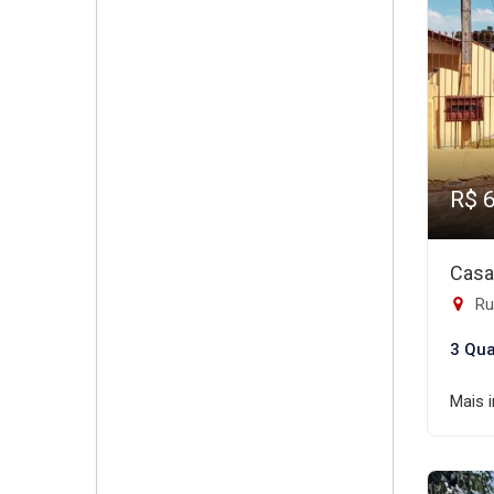
R$ 
Casa
Rua
3 Qua
Mais 