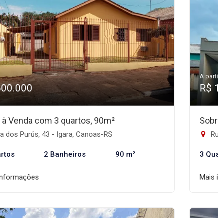
A parti
600.000
R$ 
 à Venda com 3 quartos, 90m²
Sobr
 dos Purús, 43 - Igara, Canoas-RS
Ru
rtos
2 Banheiros
90 m²
3 Qu
informações
Mais 