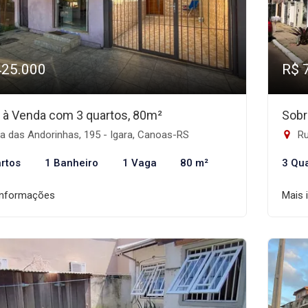
425.000
R$ 
 à Venda com 3 quartos, 80m²
Sobr
a das Andorinhas, 195 - Igara, Canoas-RS
Ru
rtos
1 Banheiro
1 Vaga
80 m²
3 Qu
informações
Mais 