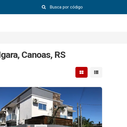
gara, Canoas, RS
Mostrar resultados em 
Mostrar resultad