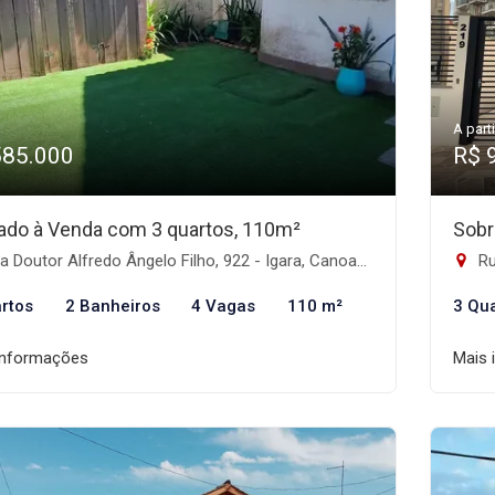
A parti
585.000
R$ 
ado à Venda com 3 quartos, 110m²
Sobr
 Doutor Alfredo Ângelo Filho, 922 - Igara, Canoas-RS
Ru
rtos
2 Banheiros
4 Vagas
110 m²
3 Qu
informações
Mais 