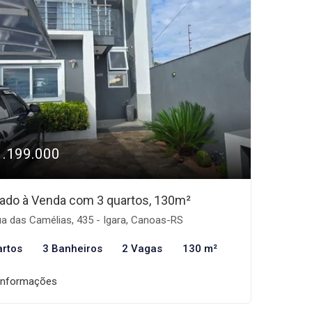
1.199.000
ado à Venda com 3 quartos, 130m²
a das Camélias, 435 - Igara, Canoas-RS
artos
3 Banheiros
2 Vagas
130 m²
informações