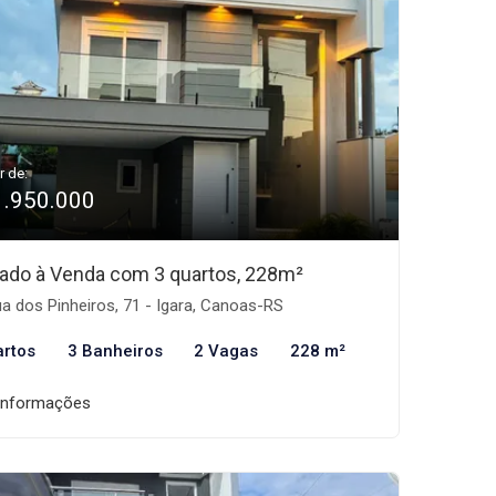
r de:
1.950.000
ado à Venda com 3 quartos, 228m²
a dos Pinheiros, 71 - Igara, Canoas-RS
artos
3 Banheiros
2 Vagas
228 m²
informações