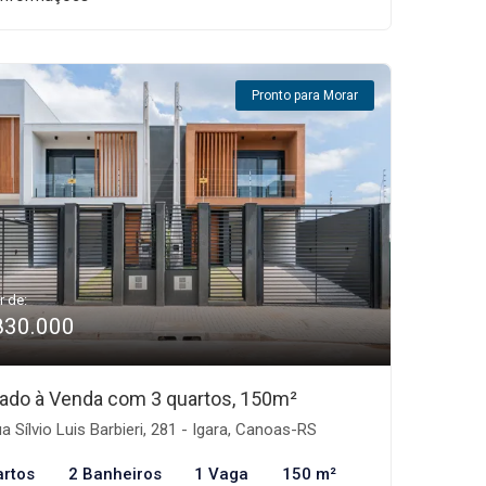
Pronto para Morar
r de:
830.000
ado à Venda com 3 quartos, 150m²
a Sílvio Luis Barbieri, 281 - Igara, Canoas-RS
artos
2 Banheiros
1 Vaga
150 m²