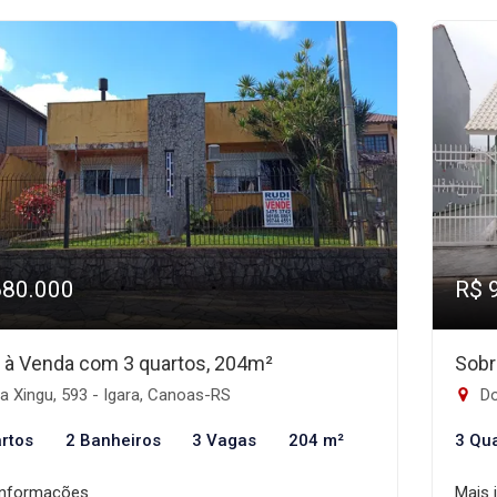
680.000
R$ 
 à Venda com 3 quartos, 204m²
Sobr
 Xingu, 593 - Igara, Canoas-RS
Do
rtos
2 Banheiros
3 Vagas
204 m²
3 Qu
informações
Mais 