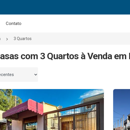
Contato
a
3 Quartos
asas com 3 Quartos à Venda em I
 por