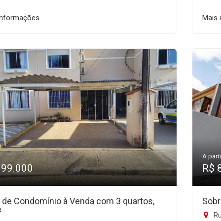
informações
Mais 
A parti
399.000
R$ 
 de Condomínio à Venda com 3 quartos,
Sobr
²
Ru