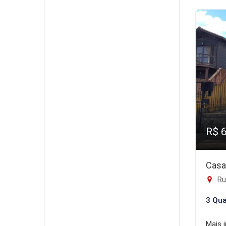
R$ 
Casa
Rua
3 Qua
Mais 