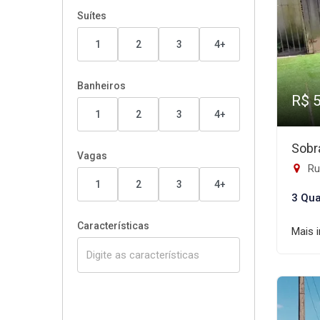
Suítes
1
2
3
4+
Banheiros
R$ 
1
2
3
4+
Sobr
Vagas
Rua
1
2
3
4+
3 Qua
Características
Mais 