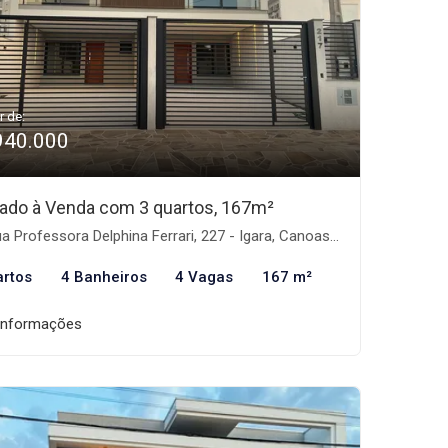
r de:
940.000
ado à Venda com 3 quartos, 167m²
a Professora Delphina Ferrari, 227 - Igara, Canoas-RS
artos
4 Banheiros
4 Vagas
167 m²
informações