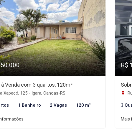
550.000
R$ 
 à Venda com 3 quartos, 120m²
Sobr
a Xapecó, 125 - Igara, Canoas-RS
Ru
rtos
1 Banheiro
2 Vagas
120 m²
3 Qu
informações
Mais 