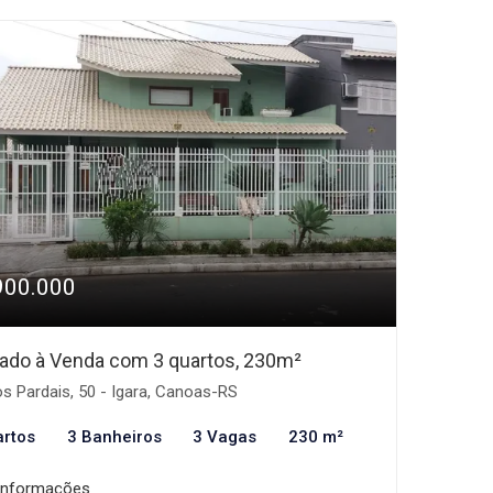
900.000
ado à Venda com 3 quartos, 230m²
s Pardais, 50 - Igara, Canoas-RS
artos
3 Banheiros
3 Vagas
230 m²
informações