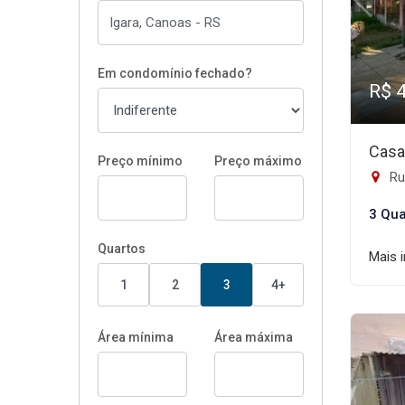
Em condomínio fechado?
R$ 
Casa
Preço mínimo
Preço máximo
Ru
3 Qua
Quartos
Mais 
1
2
3
4+
Área mínima
Área máxima