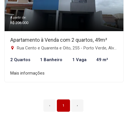
A partir de:
R$ 206.000
Apartamento à Venda com 2 quartos, 49m²
Rua Cento e Quarenta e Oito, 255 - Porto Verde, Alvorada-RS
2 Quartos
1 Banheiro
1 Vaga
49 m²
Mais informações
‹
1
›